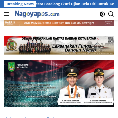
Langsung
nel Polresta Barelang Ikuti Ujian Bela Diri untuk Kenaikan Pangk
Breaking News
ke
konten