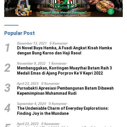
Popular Post
Desember 13, 2021
6 Komentar
1
Di Novel Buya Hamka, A Fuadi Angkat Kisah Hamka
dengan Bung Karno dan Haji Rasul
November 9, 2022
1 Komentar
2
Membanggakan, Kontingen Muaythai Batam Raih 3
Medali Emas di Ajang Porprov Ke V Kepri 2022
April 23, 2023
0 Komentar
3
Purnabakti Apresiasi Pembangunan Batam Dibawah
Kepemimpinan Muhammad Rudi
September 4, 2024
0 Komentar
4
The Undeniable Charm of Everyday Explorations:
Finding Joy in the Mundane
April 23, 2023
0 Komentar