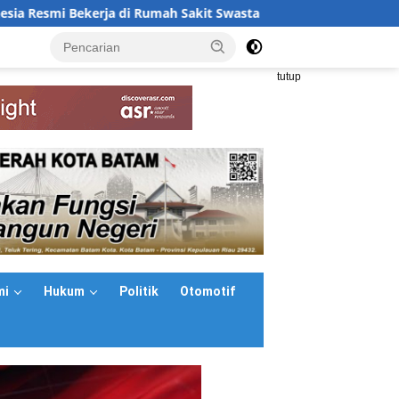
i Rumah Sakit Swasta Malaysia, Buka Peluang Karier Baru
<
tutup
mi
Hukum
Politik
Otomotif