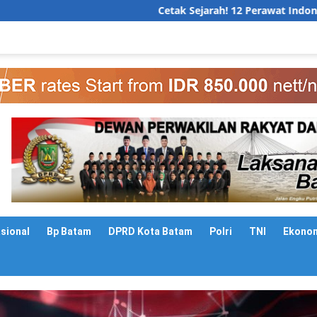
Cetak Sejarah! 12 Perawat Indonesia Resmi Bekerja d
asional
Bp Batam
DPRD Kota Batam
Polri
TNI
Ekono