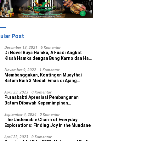
ular Post
Desember 13, 2021
6 Komentar
Di Novel Buya Hamka, A Fuadi Angkat
Kisah Hamka dengan Bung Karno dan Haji
Rasul
November 9, 2022
1 Komentar
Membanggakan, Kontingen Muaythai
Batam Raih 3 Medali Emas di Ajang
Porprov Ke V Kepri 2022
April 23, 2023
0 Komentar
Purnabakti Apresiasi Pembangunan
Batam Dibawah Kepemimpinan
Muhammad Rudi
September 4, 2024
0 Komentar
The Undeniable Charm of Everyday
Explorations: Finding Joy in the Mundane
April 23, 2023
0 Komentar