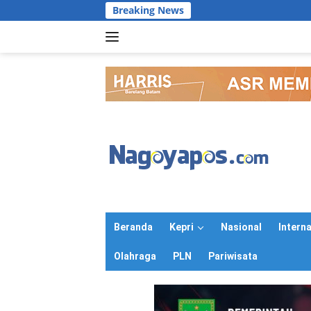
Langsung
Breaking News
ke
konten
Beranda
Kepri
Nasional
Intern
Olahraga
PLN
Pariwisata