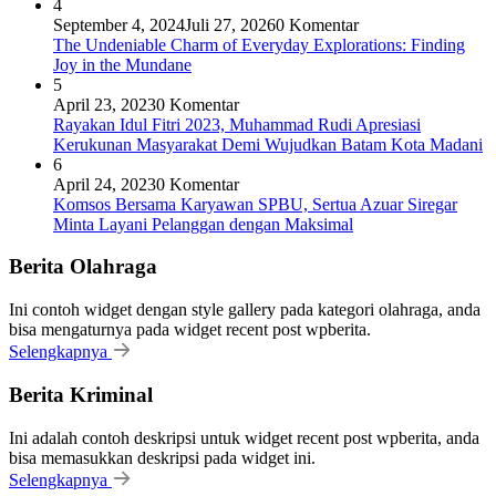
4
September 4, 2024
Juli 27, 2026
0 Komentar
The Undeniable Charm of Everyday Explorations: Finding
Joy in the Mundane
5
April 23, 2023
0 Komentar
Rayakan Idul Fitri 2023, Muhammad Rudi Apresiasi
Kerukunan Masyarakat Demi Wujudkan Batam Kota Madani
6
April 24, 2023
0 Komentar
Komsos Bersama Karyawan SPBU, Sertua Azuar Siregar
Minta Layani Pelanggan dengan Maksimal
Berita Olahraga
Ini contoh widget dengan style gallery pada kategori olahraga, anda
bisa mengaturnya pada widget recent post wpberita.
Selengkapnya
Berita Kriminal
Ini adalah contoh deskripsi untuk widget recent post wpberita, anda
bisa memasukkan deskripsi pada widget ini.
Selengkapnya