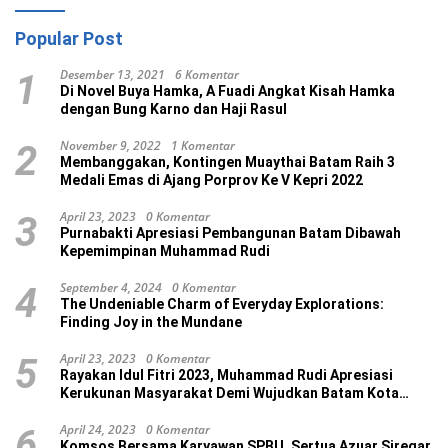
Popular Post
Desember 13, 2021
6 Komentar
1
Di Novel Buya Hamka, A Fuadi Angkat Kisah Hamka
dengan Bung Karno dan Haji Rasul
November 9, 2022
1 Komentar
2
Membanggakan, Kontingen Muaythai Batam Raih 3
Medali Emas di Ajang Porprov Ke V Kepri 2022
April 23, 2023
0 Komentar
3
Purnabakti Apresiasi Pembangunan Batam Dibawah
Kepemimpinan Muhammad Rudi
September 4, 2024
0 Komentar
4
The Undeniable Charm of Everyday Explorations:
Finding Joy in the Mundane
April 23, 2023
0 Komentar
5
Rayakan Idul Fitri 2023, Muhammad Rudi Apresiasi
Kerukunan Masyarakat Demi Wujudkan Batam Kota
Madani
April 24, 2023
0 Komentar
6
Komsos Bersama Karyawan SPBU, Sertua Azuar Siregar