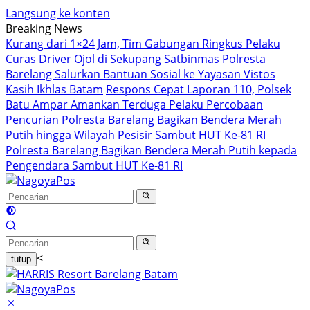
Langsung ke konten
Breaking News
Kurang dari 1×24 Jam, Tim Gabungan Ringkus Pelaku
Curas Driver Ojol di Sekupang
Satbinmas Polresta
Barelang Salurkan Bantuan Sosial ke Yayasan Vistos
Kasih Ikhlas Batam
Respons Cepat Laporan 110, Polsek
Batu Ampar Amankan Terduga Pelaku Percobaan
Pencurian
Polresta Barelang Bagikan Bendera Merah
Putih hingga Wilayah Pesisir Sambut HUT Ke-81 RI
Polresta Barelang Bagikan Bendera Merah Putih kepada
Pengendara Sambut HUT Ke-81 RI
<
tutup