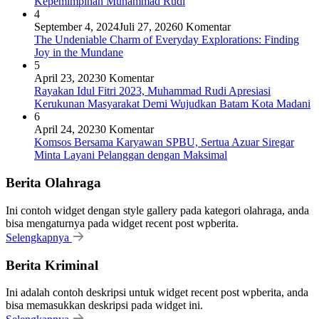
Kepemimpinan Muhammad Rudi
4
September 4, 2024
Juli 27, 2026
0 Komentar
The Undeniable Charm of Everyday Explorations: Finding
Joy in the Mundane
5
April 23, 2023
0 Komentar
Rayakan Idul Fitri 2023, Muhammad Rudi Apresiasi
Kerukunan Masyarakat Demi Wujudkan Batam Kota Madani
6
April 24, 2023
0 Komentar
Komsos Bersama Karyawan SPBU, Sertua Azuar Siregar
Minta Layani Pelanggan dengan Maksimal
Berita Olahraga
Ini contoh widget dengan style gallery pada kategori olahraga, anda
bisa mengaturnya pada widget recent post wpberita.
Selengkapnya
Berita Kriminal
Ini adalah contoh deskripsi untuk widget recent post wpberita, anda
bisa memasukkan deskripsi pada widget ini.