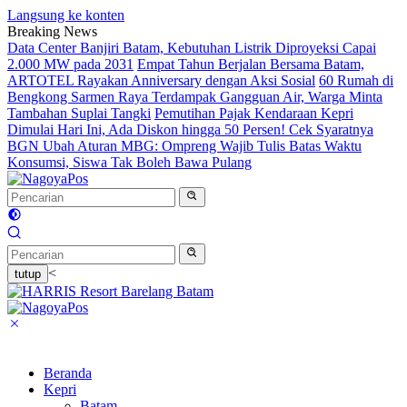
Langsung ke konten
Breaking News
Data Center Banjiri Batam, Kebutuhan Listrik Diproyeksi Capai
2.000 MW pada 2031
Empat Tahun Berjalan Bersama Batam,
ARTOTEL Rayakan Anniversary dengan Aksi Sosial
60 Rumah di
Bengkong Sarmen Raya Terdampak Gangguan Air, Warga Minta
Tambahan Suplai Tangki
Pemutihan Pajak Kendaraan Kepri
Dimulai Hari Ini, Ada Diskon hingga 50 Persen! Cek Syaratnya
BGN Ubah Aturan MBG: Ompreng Wajib Tulis Batas Waktu
Konsumsi, Siswa Tak Boleh Bawa Pulang
<
tutup
Beranda
Kepri
Batam