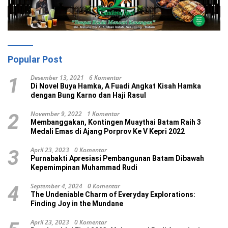
Popular Post
Desember 13, 2021
6 Komentar
1
Di Novel Buya Hamka, A Fuadi Angkat Kisah Hamka
dengan Bung Karno dan Haji Rasul
November 9, 2022
1 Komentar
2
Membanggakan, Kontingen Muaythai Batam Raih 3
Medali Emas di Ajang Porprov Ke V Kepri 2022
April 23, 2023
0 Komentar
3
Purnabakti Apresiasi Pembangunan Batam Dibawah
Kepemimpinan Muhammad Rudi
September 4, 2024
0 Komentar
4
The Undeniable Charm of Everyday Explorations:
Finding Joy in the Mundane
April 23, 2023
0 Komentar