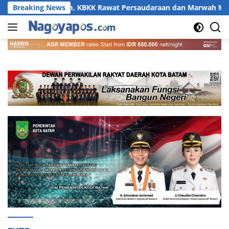
Langsung
i Batam, KBKK Rawat Persaudaraan dan Marwah Melayu
Breaking News
ke
konten