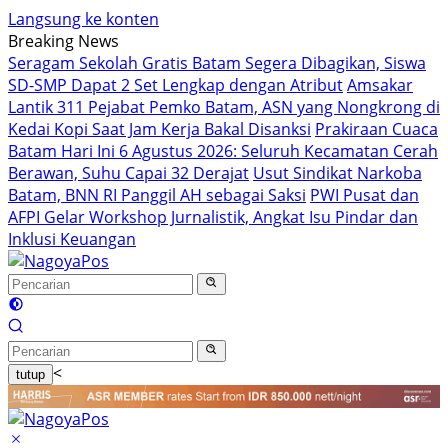
Langsung ke konten
Breaking News
Seragam Sekolah Gratis Batam Segera Dibagikan, Siswa
SD-SMP Dapat 2 Set Lengkap dengan Atribut
Amsakar
Lantik 311 Pejabat Pemko Batam, ASN yang Nongkrong di
Kedai Kopi Saat Jam Kerja Bakal Disanksi
Prakiraan Cuaca
Batam Hari Ini 6 Agustus 2026: Seluruh Kecamatan Cerah
Berawan, Suhu Capai 32 Derajat
Usut Sindikat Narkoba
Batam, BNN RI Panggil AH sebagai Saksi
PWI Pusat dan
AFPI Gelar Workshop Jurnalistik, Angkat Isu Pindar dan
Inklusi Keuangan
<
tutup