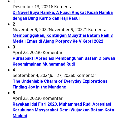
1
Desember 13, 2021
6 Komentar
Di Novel Buya Hamka, A Fuadi Angkat Kisah Hamka
dengan Bung Karno dan Haji Rasul
2
November 9, 2022
November 9, 2022
1 Komentar
Membanggakan, Kontingen Muaythai Batam Raih 3
Medali Emas di Ajang Porprov Ke V Kepri 2022
3
April 23, 2023
0 Komentar
Purnabakti Apresiasi Pembangunan Batam Dibawah
Kepemimpinan Muhammad Rudi
4
September 4, 2024
Juli 27, 2026
0 Komentar
The Undeniable Charm of Everyday Explorations:
Finding Joy in the Mundane
5
April 23, 2023
0 Komentar
Rayakan Idul Fitri 2023, Muhammad Rudi Apresiasi
Kerukunan Masyarakat Demi Wujudkan Batam Kota
Madani