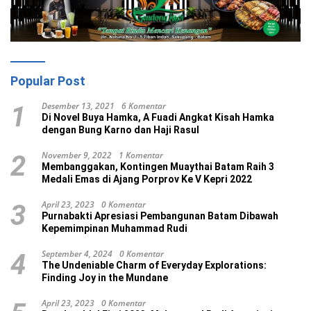
Popular Post
Desember 13, 2021
6 Komentar
1
Di Novel Buya Hamka, A Fuadi Angkat Kisah Hamka
dengan Bung Karno dan Haji Rasul
November 9, 2022
1 Komentar
2
Membanggakan, Kontingen Muaythai Batam Raih 3
Medali Emas di Ajang Porprov Ke V Kepri 2022
April 23, 2023
0 Komentar
3
Purnabakti Apresiasi Pembangunan Batam Dibawah
Kepemimpinan Muhammad Rudi
September 4, 2024
0 Komentar
4
The Undeniable Charm of Everyday Explorations:
Finding Joy in the Mundane
April 23, 2023
0 Komentar