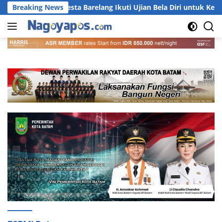
Langsung
nel Polresta Barelang Ikuti Ujian Bela Diri untuk Kenaikan Pangk
Breaking News
ke
konten