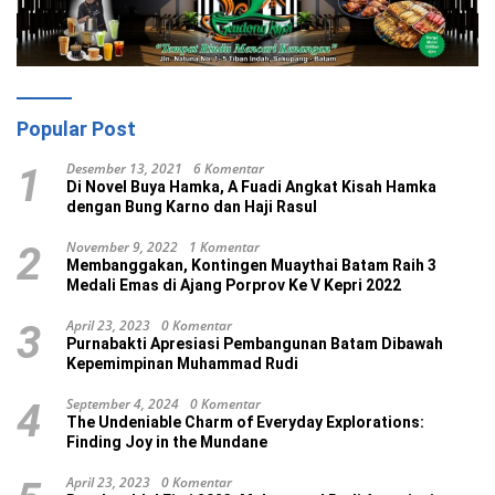
Popular Post
Desember 13, 2021
6 Komentar
1
Di Novel Buya Hamka, A Fuadi Angkat Kisah Hamka
dengan Bung Karno dan Haji Rasul
November 9, 2022
1 Komentar
2
Membanggakan, Kontingen Muaythai Batam Raih 3
Medali Emas di Ajang Porprov Ke V Kepri 2022
April 23, 2023
0 Komentar
3
Purnabakti Apresiasi Pembangunan Batam Dibawah
Kepemimpinan Muhammad Rudi
September 4, 2024
0 Komentar
4
The Undeniable Charm of Everyday Explorations:
Finding Joy in the Mundane
April 23, 2023
0 Komentar