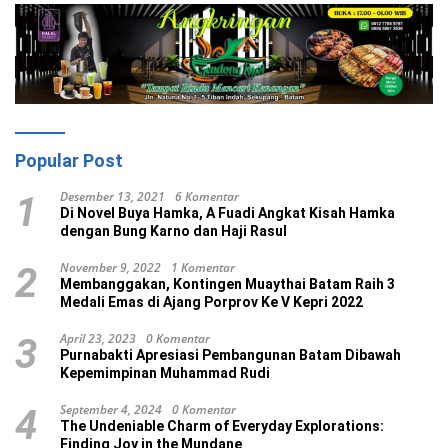
Popular Post
Desember 13, 2021
6 Komentar
1
Di Novel Buya Hamka, A Fuadi Angkat Kisah Hamka
dengan Bung Karno dan Haji Rasul
November 9, 2022
1 Komentar
2
Membanggakan, Kontingen Muaythai Batam Raih 3
Medali Emas di Ajang Porprov Ke V Kepri 2022
April 23, 2023
0 Komentar
3
Purnabakti Apresiasi Pembangunan Batam Dibawah
Kepemimpinan Muhammad Rudi
September 4, 2024
0 Komentar
4
The Undeniable Charm of Everyday Explorations:
Finding Joy in the Mundane