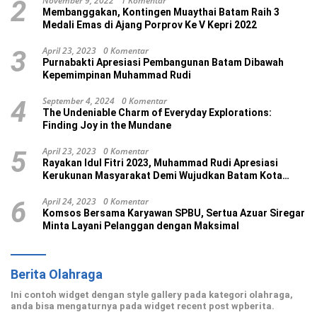
November 9, 2022
1 Komentar
2
Membanggakan, Kontingen Muaythai Batam Raih 3
Medali Emas di Ajang Porprov Ke V Kepri 2022
April 23, 2023
0 Komentar
3
Purnabakti Apresiasi Pembangunan Batam Dibawah
Kepemimpinan Muhammad Rudi
September 4, 2024
0 Komentar
4
The Undeniable Charm of Everyday Explorations:
Finding Joy in the Mundane
April 23, 2023
0 Komentar
5
Rayakan Idul Fitri 2023, Muhammad Rudi Apresiasi
Kerukunan Masyarakat Demi Wujudkan Batam Kota
Madani
April 24, 2023
0 Komentar
6
Komsos Bersama Karyawan SPBU, Sertua Azuar Siregar
Minta Layani Pelanggan dengan Maksimal
Berita Olahraga
Ini contoh widget dengan style gallery pada kategori olahraga,
anda bisa mengaturnya pada widget recent post wpberita.