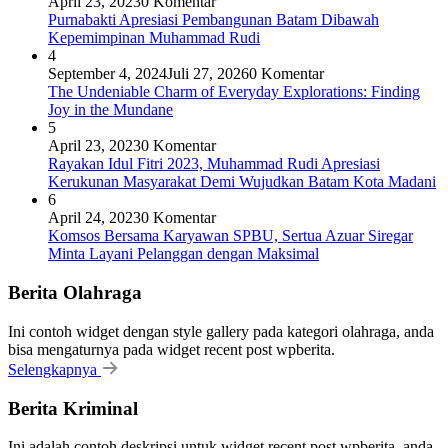
April 23, 2023
0 Komentar
Purnabakti Apresiasi Pembangunan Batam Dibawah
Kepemimpinan Muhammad Rudi
4
September 4, 2024
Juli 27, 2026
0 Komentar
The Undeniable Charm of Everyday Explorations: Finding
Joy in the Mundane
5
April 23, 2023
0 Komentar
Rayakan Idul Fitri 2023, Muhammad Rudi Apresiasi
Kerukunan Masyarakat Demi Wujudkan Batam Kota Madani
6
April 24, 2023
0 Komentar
Komsos Bersama Karyawan SPBU, Sertua Azuar Siregar
Minta Layani Pelanggan dengan Maksimal
Berita Olahraga
Ini contoh widget dengan style gallery pada kategori olahraga, anda
bisa mengaturnya pada widget recent post wpberita.
Selengkapnya
Berita Kriminal
Ini adalah contoh deskripsi untuk widget recent post wpberita, anda