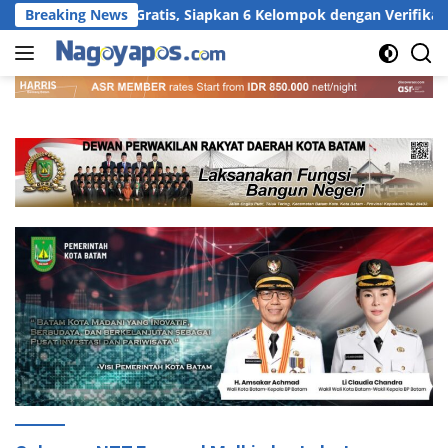
Langsung
6 Gratis, Siapkan 6 Kelompok dengan Verifikasi Ketat
Breaking News
ke
konten