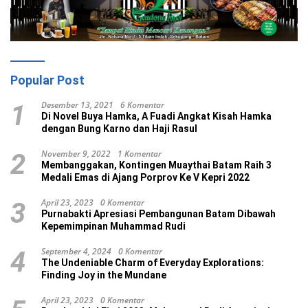
Popular Post
Desember 13, 2021
6 Komentar
1
Di Novel Buya Hamka, A Fuadi Angkat Kisah Hamka
dengan Bung Karno dan Haji Rasul
November 9, 2022
1 Komentar
2
Membanggakan, Kontingen Muaythai Batam Raih 3
Medali Emas di Ajang Porprov Ke V Kepri 2022
April 23, 2023
0 Komentar
3
Purnabakti Apresiasi Pembangunan Batam Dibawah
Kepemimpinan Muhammad Rudi
September 4, 2024
0 Komentar
4
The Undeniable Charm of Everyday Explorations:
Finding Joy in the Mundane
April 23, 2023
0 Komentar