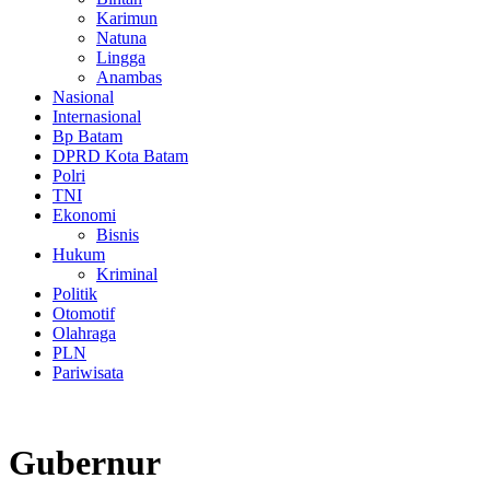
Karimun
Natuna
Lingga
Anambas
Nasional
Internasional
Bp Batam
DPRD Kota Batam
Polri
TNI
Ekonomi
Bisnis
Hukum
Kriminal
Politik
Otomotif
Olahraga
PLN
Pariwisata
Gubernur