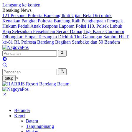
Langsung ke konten
Breaking News
121 Personel Polresta Barelang Ikuti Ujian Bela Diri untuk
Kenaikan Pangkat
Polresta Barelang Raih Penghargaan Penegak
Hukum Peduli Anak
Respons Laporan Polisi 110, Polsek Lubuk
Baja Selesaikan Perselisihan Secara Damai
Tiga Kasus Curanmor
Dibongkar, Empat Tersangka Diciduk Tim Gabungan
Sambut HUT
ke-81 RI, Polresta Barelang Bagikan Sembako dan 50 Bendera
<
tutup
Beranda
Kepri
Batam
Tanjungpinang
Bintan