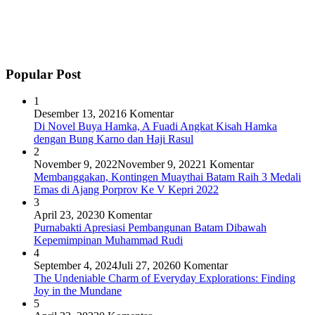
Popular Post
1
Desember 13, 2021
6 Komentar
Di Novel Buya Hamka, A Fuadi Angkat Kisah Hamka
dengan Bung Karno dan Haji Rasul
2
November 9, 2022
November 9, 2022
1 Komentar
Membanggakan, Kontingen Muaythai Batam Raih 3 Medali
Emas di Ajang Porprov Ke V Kepri 2022
3
April 23, 2023
0 Komentar
Purnabakti Apresiasi Pembangunan Batam Dibawah
Kepemimpinan Muhammad Rudi
4
September 4, 2024
Juli 27, 2026
0 Komentar
The Undeniable Charm of Everyday Explorations: Finding
Joy in the Mundane
5