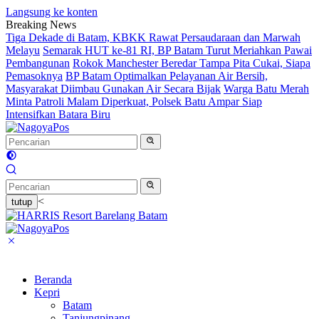
Langsung ke konten
Breaking News
Tiga Dekade di Batam, KBKK Rawat Persaudaraan dan Marwah
Melayu
Semarak HUT ke-81 RI, BP Batam Turut Meriahkan Pawai
Pembangunan
Rokok Manchester Beredar Tampa Pita Cukai, Siapa
Pemasoknya
BP Batam Optimalkan Pelayanan Air Bersih,
Masyarakat Diimbau Gunakan Air Secara Bijak
Warga Batu Merah
Minta Patroli Malam Diperkuat, Polsek Batu Ampar Siap
Intensifkan Batara Biru
<
tutup
Beranda
Kepri
Batam
Tanjungpinang