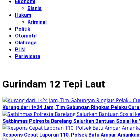
Ekonomi
Bisnis
Hukum
Kriminal
Politik
Otomotif
Olahraga
PLN
Pariwisata
Gurindam 12 Tepi Laut
Kurang dari 1×24 Jam, Tim Gabungan Ringkus Pelaku Curas
Satbinmas Polresta Barelang Salurkan Bantuan Sosial ke 
Respons Cepat Laporan 110, Polsek Batu Ampar Amankan