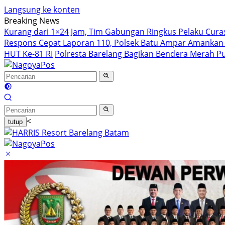
Langsung ke konten
Breaking News
Kurang dari 1×24 Jam, Tim Gabungan Ringkus Pelaku Curas
Respons Cepat Laporan 110, Polsek Batu Ampar Amankan
HUT Ke-81 RI
Polresta Barelang Bagikan Bendera Merah P
<
tutup