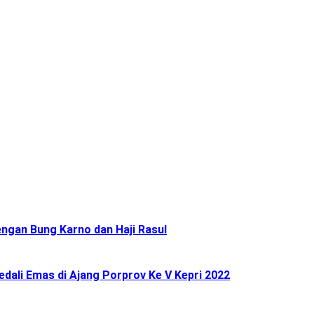
ngan Bung Karno dan Haji Rasul
ali Emas di Ajang Porprov Ke V Kepri 2022