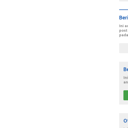
Ber
Ini 
post
pada
B
In
an
O