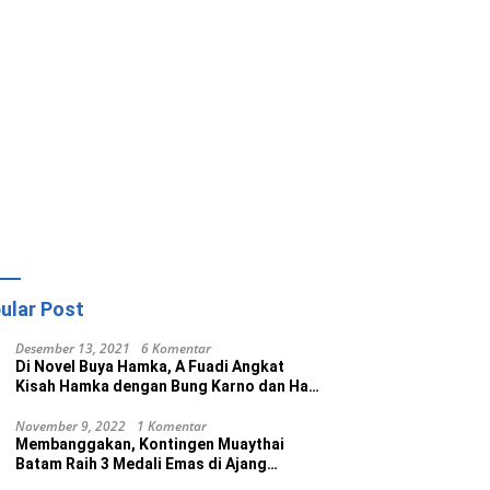
ular Post
Desember 13, 2021
6 Komentar
Di Novel Buya Hamka, A Fuadi Angkat
Kisah Hamka dengan Bung Karno dan Haji
Rasul
November 9, 2022
1 Komentar
Membanggakan, Kontingen Muaythai
Batam Raih 3 Medali Emas di Ajang
Porprov Ke V Kepri 2022