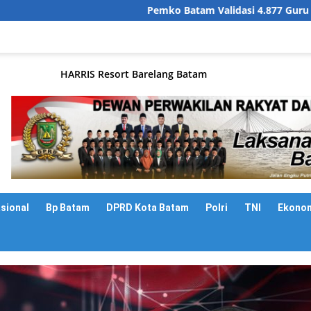
Pemko Batam Validasi 4.877 Guru dan Tenag
asional
Bp Batam
DPRD Kota Batam
Polri
TNI
Ekono