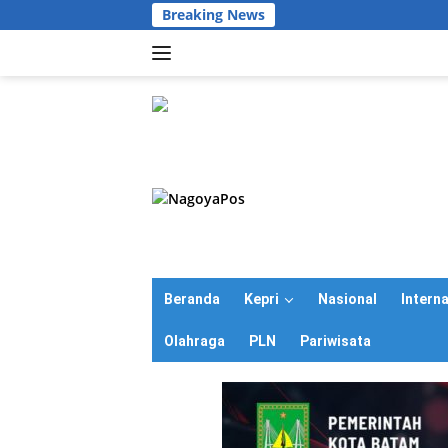
Langsung
Breaking News
ke
konten
Beranda
Kepri
Nasional
Intern
Olahraga
PLN
Pariwisata