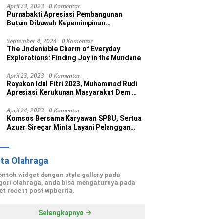
April 23, 2023
0 Komentar
Purnabakti Apresiasi Pembangunan
Batam Dibawah Kepemimpinan
Muhammad Rudi
September 4, 2024
0 Komentar
The Undeniable Charm of Everyday
Explorations: Finding Joy in the Mundane
April 23, 2023
0 Komentar
Rayakan Idul Fitri 2023, Muhammad Rudi
Apresiasi Kerukunan Masyarakat Demi
Wujudkan Batam Kota Madani
April 24, 2023
0 Komentar
Komsos Bersama Karyawan SPBU, Sertua
Azuar Siregar Minta Layani Pelanggan
dengan Maksimal
ita Olahraga
contoh widget dengan style gallery pada
gori olahraga, anda bisa mengaturnya pada
et recent post wpberita.
Selengkapnya