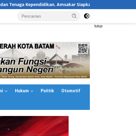
a Kependidikan, Amsakar Siapkan Solusi Atasi Kekurangan Guru
<
tutup
mi
Hukum
Politik
Otomotif