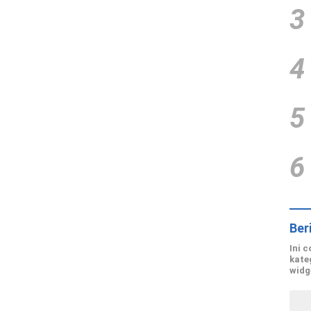
3
4
5
6
Ber
Ini 
kate
widg