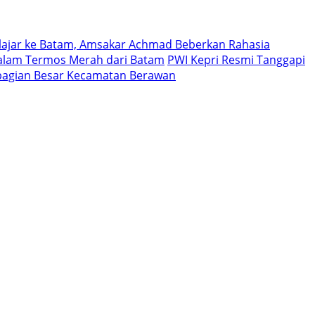
ajar ke Batam, Amsakar Achmad Beberkan Rahasia
dalam Termos Merah dari Batam
PWI Kepri Resmi Tanggapi
ebagian Besar Kecamatan Berawan