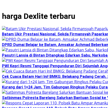
harga Dexlite terbaru
Batam Ukir Prestasi Nasional, Sekda Firmansyah Paparka
DPRD Dumai Belajar ke Batam, Amsakar Achmad Beberkan
Pasutri Lansia di Bintan Ditangkap Edarkan Sabu, Narko
PWI Kepri Resmi Tanggapi Pengunduran Diri Sejumlah Angg
Cek Cuaca Batam Hari Ini! BMKG: Belakang Padang Cerah
Kurang dari 1×24 Jam, Tim Gabungan Ringkus Pelaku Curas
Satbinmas Polresta Barelang Salurkan Bantuan Sosial ke 