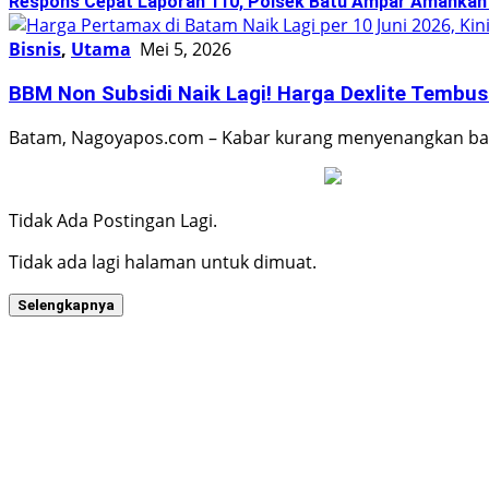
Respons Cepat Laporan 110, Polsek Batu Ampar Amankan
Bisnis
,
Utama
Mei 5, 2026
BBM Non Subsidi Naik Lagi! Harga Dexlite Tembus
Batam, Nagoyapos.com – Kabar kurang menyenangkan bag
Tidak Ada Postingan Lagi.
Tidak ada lagi halaman untuk dimuat.
Selengkapnya