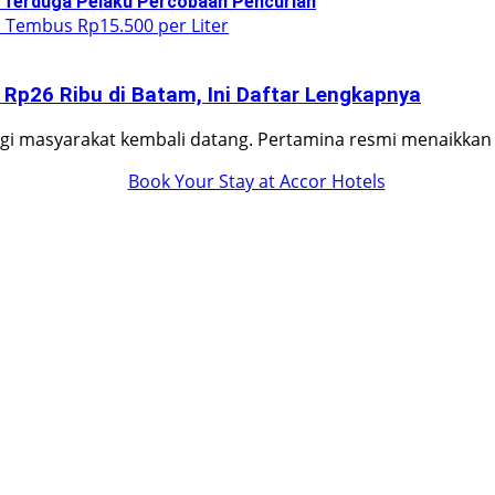
 Terduga Pelaku Percobaan Pencurian
 Rp26 Ribu di Batam, Ini Daftar Lengkapnya
i masyarakat kembali datang. Pertamina resmi menaikka