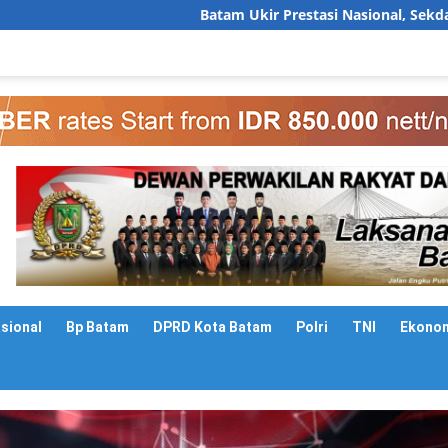
Batam Ukir Prestasi Nasional, Sekda Firmansyah Paparka
asional
Bp Batam
DPRD Kota Batam
Polri
TNI
Ekono