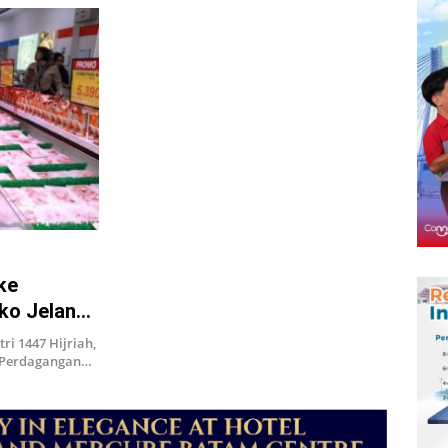
ke
ko Jelang
ri 1447 Hijriah,
 Perdagangan…