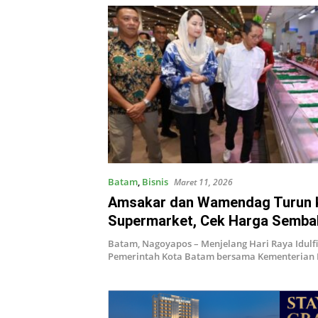
Batam
,
Bisnis
Maret 11, 2026
Amsakar dan Wamendag Turun 
Supermarket, Cek Harga Semba
Lebaran di Batam
Batam, Nagoyapos – Menjelang Hari Raya Idulfit
Pemerintah Kota Batam bersama Kementerian