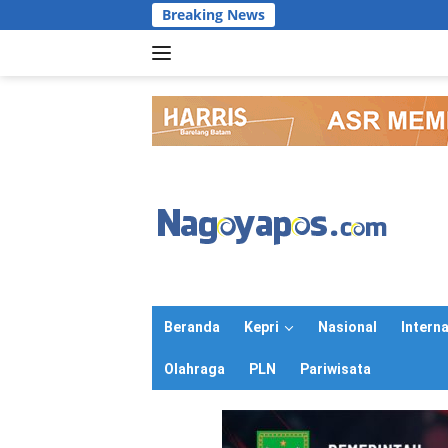
Langsung
Breaking News
ke
konten
Beranda
Kepri
Nasional
Intern
Olahraga
PLN
Pariwisata