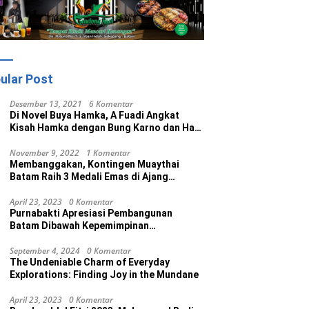
ular Post
Desember 13, 2021
6 Komentar
Di Novel Buya Hamka, A Fuadi Angkat
Kisah Hamka dengan Bung Karno dan Haji
Rasul
November 9, 2022
1 Komentar
Membanggakan, Kontingen Muaythai
Batam Raih 3 Medali Emas di Ajang
Porprov Ke V Kepri 2022
April 23, 2023
0 Komentar
Purnabakti Apresiasi Pembangunan
Batam Dibawah Kepemimpinan
Muhammad Rudi
September 4, 2024
0 Komentar
The Undeniable Charm of Everyday
Explorations: Finding Joy in the Mundane
April 23, 2023
0 Komentar