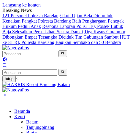
Langsung ke konten
Breaking News
121 Personel Polresta Barelang Ikuti Ujian Bela Diri untuk
Kenaikan Pangkat
Polresta Barelang Raih Penghargaan Penegak
Hukum Peduli Anak
Respons Laporan Polisi 110, Polsek Lubuk
Baja Selesaikan Perselisihan Secara Damai
Tiga Kasus Curanmor
Dibongkar, Empat Tersangka Diciduk Tim Gabungan
Sambut HUT
ke-81 RI, Polresta Barelang Bagikan Sembako dan 50 Bendera
<
tutup
Beranda
Kepri
Batam
Tanjungpinang
Bintan