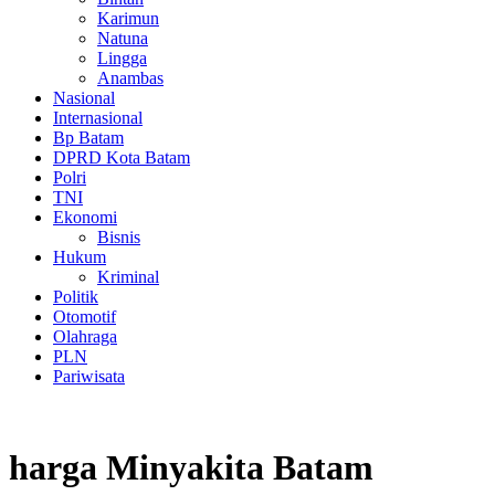
Karimun
Natuna
Lingga
Anambas
Nasional
Internasional
Bp Batam
DPRD Kota Batam
Polri
TNI
Ekonomi
Bisnis
Hukum
Kriminal
Politik
Otomotif
Olahraga
PLN
Pariwisata
harga Minyakita Batam