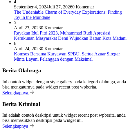
4
September 4, 2024
Juli 27, 2026
0 Komentar
The Undeniable Charm of Everyday Explorations: Finding
Joy in the Mundane
5
April 23, 2023
0 Komentar
Rayakan Idul Fitri 2023, Muhammad Rudi Apresiasi
Kerukunan Masyarakat Demi Wujudkan Batam Kota Madani
6
April 24, 2023
0 Komentar
Komsos Bersama Karyawan SPBU, Sertua Azuar Siregar
Minta Layani Pelanggan dengan Maksimal
Berita Olahraga
Ini contoh widget dengan style gallery pada kategori olahraga, anda
bisa mengaturnya pada widget recent post wpberita.
Selengkapnya
Berita Kriminal
Ini adalah contoh deskripsi untuk widget recent post wpberita, anda
bisa memasukkan deskripsi pada widget ini.
Selengkapnya