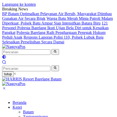
Langsung ke konten
Breaking News
BP Batam Optimalkan Pelayanan Air Bersih, Masyarakat Diimbau
Gunakan Air Secara Bijak
Warga Batu Merah Minta Patroli Malam
Diperkuat, Polsek Batu Ampar Siap Intensifkan Batara Biru
121
Personel Polresta Barelang Ikuti Ujian Bela Diri untuk Kenaikan
Pangkat
Polresta Barelang Raih Penghargaan Penegak Hukum
Peduli Anak
Respons Laporan Polisi 110, Polsek Lubuk Baja
Selesaikan Perselisihan Secara Damai
<
tutup
Beranda
Kepri
Batam
Tanjungpinang