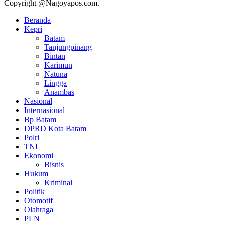
Copyright @Nagoyapos.com.
Beranda
Kepri
Batam
Tanjungpinang
Bintan
Karimun
Natuna
Lingga
Anambas
Nasional
Internasional
Bp Batam
DPRD Kota Batam
Polri
TNI
Ekonomi
Bisnis
Hukum
Kriminal
Politik
Otomotif
Olahraga
PLN