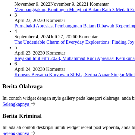
November 9, 2022
November 9, 2022
1 Komentar
Membanggakan, Kontingen Muaythai Batam Raih 3 Medali Em
3
April 23, 2023
0 Komentar
Purnabakti Apresiasi Pembangunan Batam Dibawah Kepemi
4
September 4, 2024
Juli 27, 2026
0 Komentar
The Undeniable Charm of Everyday Explorations: Finding Joy
5
April 23, 2023
0 Komentar
Rayakan Idul Fitri 2023, Muhammad Rudi Apresiasi Keruku
6
April 24, 2023
0 Komentar
Komsos Bersama Karyawan SPBU, Sertua Azuar Siregar Mint
Berita Olahraga
Ini contoh widget dengan style gallery pada kategori olahraga, anda 
Selengkapnya
Berita Kriminal
Ini adalah contoh deskripsi untuk widget recent post wpberita, anda 
Selengkapnya