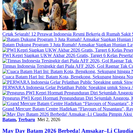
Cetak Sejarah! 12 Perawat Indonesia Resmi Bekerja di Rumah Sakit
Batam Dukung Program 3 Juta Rumah! Amsakar Siapkan Hunian La
PWI Kepri Siapkan UKW Akbar 2026 Gratis, Target 6 Kelas Peserta!
Timnas Indonesia Tersingkir dari Piala AFF 2026, Gol Ragnar Tak 
Cuaca Batam Hari Ini: Batam Kota, Bengkong, Sekupang hingga N
PERWARA Indonesia Gelar Pelatihan Public Speaking untuk Siswa 
Pengurus PWI Kepri Hormati Pengunduran Diri Sejumlah Anggota, K
Grand Mercure Batam Centre Hadirkan “Flavours of Nusantara”, Ra
Batam
,
Terbaru
Mei 2, 2026
May Day Batam 2026 Berbeda! Amsakar–Li Claudia P