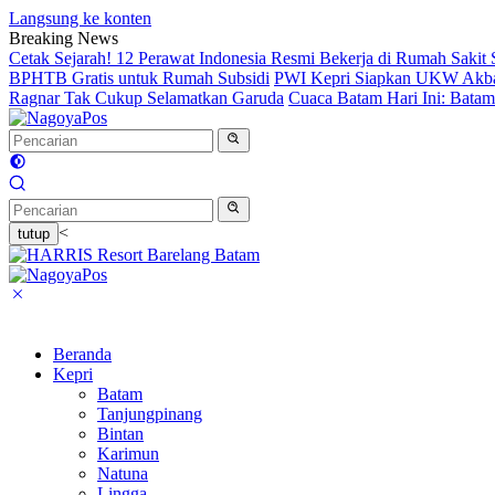
Langsung ke konten
Breaking News
Cetak Sejarah! 12 Perawat Indonesia Resmi Bekerja di Rumah Sakit
BPHTB Gratis untuk Rumah Subsidi
PWI Kepri Siapkan UKW Akbar 2
Ragnar Tak Cukup Selamatkan Garuda
Cuaca Batam Hari Ini: Bata
<
tutup
Beranda
Kepri
Batam
Tanjungpinang
Bintan
Karimun
Natuna
Lingga