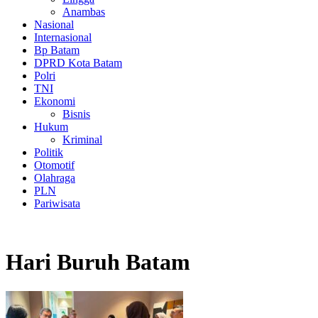
Anambas
Nasional
Internasional
Bp Batam
DPRD Kota Batam
Polri
TNI
Ekonomi
Bisnis
Hukum
Kriminal
Politik
Otomotif
Olahraga
PLN
Pariwisata
Hari Buruh Batam