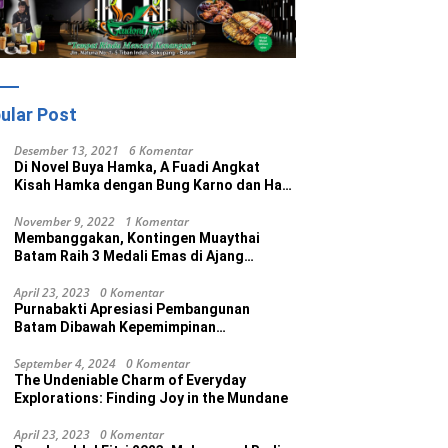
ular Post
Desember 13, 2021
6 Komentar
Di Novel Buya Hamka, A Fuadi Angkat
Kisah Hamka dengan Bung Karno dan Haji
Rasul
November 9, 2022
1 Komentar
Membanggakan, Kontingen Muaythai
Batam Raih 3 Medali Emas di Ajang
Porprov Ke V Kepri 2022
April 23, 2023
0 Komentar
Purnabakti Apresiasi Pembangunan
Batam Dibawah Kepemimpinan
Muhammad Rudi
September 4, 2024
0 Komentar
The Undeniable Charm of Everyday
Explorations: Finding Joy in the Mundane
April 23, 2023
0 Komentar