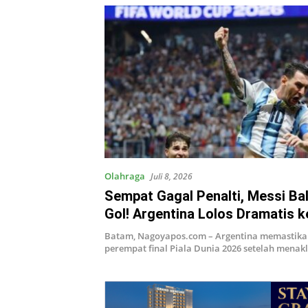
Olahraga
Juli 8, 2026
Sempat Gagal Penalti, Messi Ba
Gol! Argentina Lolos Dramatis k
Perempat Final Piala Dunia 2026
Batam, Nagoyapos.com – Argentina memastikan
perempat final Piala Dunia 2026 setelah mena