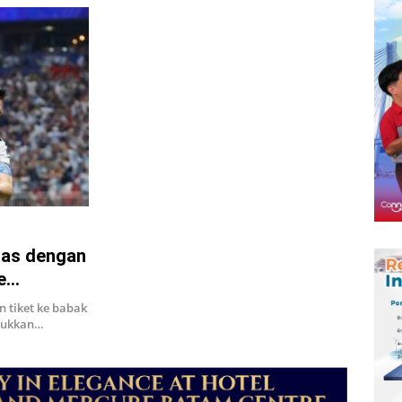
las dengan
e
 tiket ke babak
klukkan…