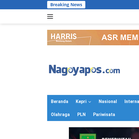
Langsung
Breaking News
ke
konten
Beranda
Kepri
Nasional
Intern
Olahraga
PLN
Pariwisata