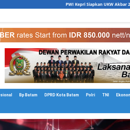
PWI Kepri Siapkan UKW Akbar 2026 Gratis, Siapkan 6
asional
Bp Batam
DPRD Kota Batam
Polri
TNI
Ekono