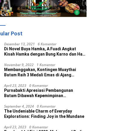
ular Post
Desember 13, 2021
6 Komentar
Di Novel Buya Hamka, A Fuadi Angkat
Kisah Hamka dengan Bung Karno dan Haji
Rasul
November 9, 2022
1 Komentar
Membanggakan, Kontingen Muaythai
Batam Raih 3 Medali Emas di Ajang
Porprov Ke V Kepri 2022
April 23, 2023
0 Komentar
Purnabakti Apresiasi Pembangunan
Batam Dibawah Kepemimpinan
Muhammad Rudi
September 4, 2024
0 Komentar
The Undeniable Charm of Everyday
Explorations: Finding Joy in the Mundane
April 23, 2023
0 Komentar