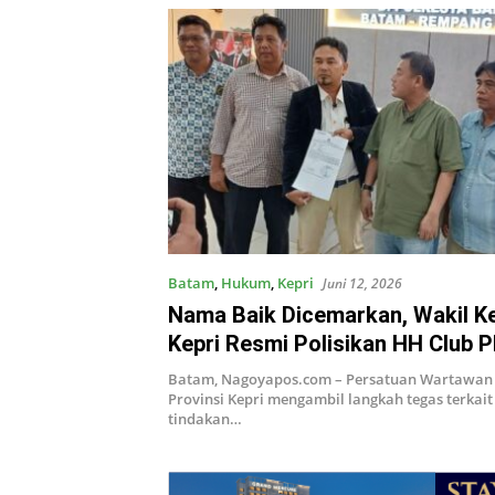
Batam
,
Hukum
,
Kepri
Juni 12, 2026
Nama Baik Dicemarkan, Wakil K
Kepri Resmi Polisikan HH Club P
Batam
Batam, Nagoyapos.com – Persatuan Wartawan 
Provinsi Kepri mengambil langkah tegas terkai
tindakan…