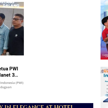
etua PWI
lanet 3
Indonesia (PWI)
t dugaan