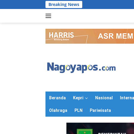
Langsung
Breaking News
ke
konten
Beranda
Kepri
Nasional
Intern
Olahraga
PLN
Pariwisata