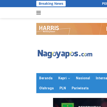
Langsung
Breaking News
PERWARA Indonesia Gelar
ke
konten
Beranda
Kepri
Nasional
Intern
Olahraga
PLN
Pariwisata