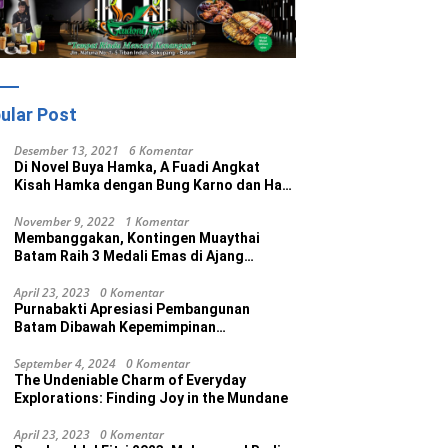
ular Post
Desember 13, 2021
6 Komentar
Di Novel Buya Hamka, A Fuadi Angkat
Kisah Hamka dengan Bung Karno dan Haji
Rasul
November 9, 2022
1 Komentar
Membanggakan, Kontingen Muaythai
Batam Raih 3 Medali Emas di Ajang
Porprov Ke V Kepri 2022
April 23, 2023
0 Komentar
Purnabakti Apresiasi Pembangunan
Batam Dibawah Kepemimpinan
Muhammad Rudi
September 4, 2024
0 Komentar
The Undeniable Charm of Everyday
Explorations: Finding Joy in the Mundane
April 23, 2023
0 Komentar