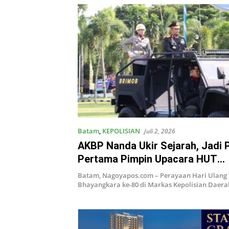
Batam
,
KEPOLISIAN
Juli 2, 2026
AKBP Nanda Ukir Sejarah, Jadi 
Pertama Pimpin Upacara HUT
Bhayangkara di Polda Kepri
Batam, Nagoyapos.com – Perayaan Hari Ulang
Bhayangkara ke-80 di Markas Kepolisian Daera