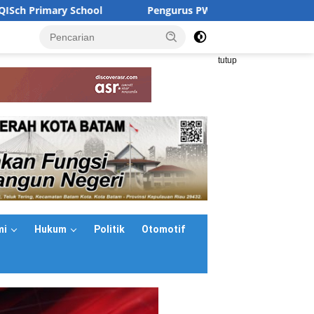
Pengurus PWI Kepri Hormati Pengunduran Diri Sejumlah
<
tutup
mi
Hukum
Politik
Otomotif