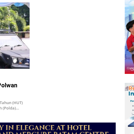
Polwan
 Tahun (HUT)
h (Polda)…