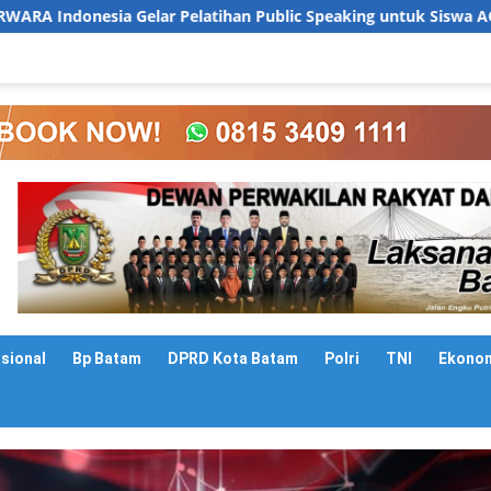
 Pelatihan Public Speaking untuk Siswa AQISch Primary School
asional
Bp Batam
DPRD Kota Batam
Polri
TNI
Ekono