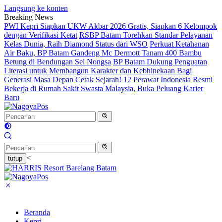
Langsung ke konten
Breaking News
PWI Kepri Siapkan UKW Akbar 2026 Gratis, Siapkan 6 Kelompok
dengan Verifikasi Ketat
RSBP Batam Torehkan Standar Pelayanan
Kelas Dunia, Raih Diamond Status dari WSO
Perkuat Ketahanan
Air Baku, BP Batam Gandeng Mc Dermott Tanam 400 Bambu
Betung di Bendungan Sei Nongsa
BP Batam Dukung Penguatan
Literasi untuk Membangun Karakter dan Kebhinekaan Bagi
Generasi Masa Depan
Cetak Sejarah! 12 Perawat Indonesia Resmi
Bekerja di Rumah Sakit Swasta Malaysia, Buka Peluang Karier
Baru
<
tutup
Beranda
Kepri