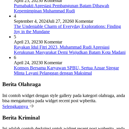
April 23, 2023
0 Komentar
Purnabakti Apresiasi Pembangunan Batam Dibawah
Kepemimpinan Muhammad Rudi
4
September 4, 2024
Juli 27, 2026
0 Komentar
The Undeniable Charm of Everyday Explorations: Finding
Joy in the Mundane
5
April 23, 2023
0 Komentar
Rayakan Idul Fitri 2023, Muhammad Rudi Apresiasi
Kerukunan Masyarakat Demi Wujudkan Batam Kota Madani
6
April 24, 2023
0 Komentar
Komsos Bersama Karyawan SPBU, Sertua Azuar Siregar
Minta Layani Pelanggan dengan Maksimal
Berita Olahraga
Ini contoh widget dengan style gallery pada kategori olahraga, anda
bisa mengaturnya pada widget recent post wpberita.
Selengkapnya
Berita Kriminal
Ini adalah contoh deskripsi untuk widget recent post wpberita, anda