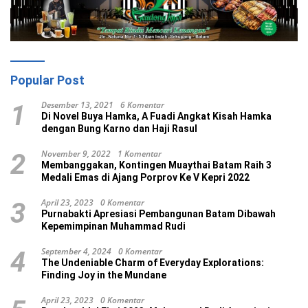
Popular Post
Desember 13, 2021
6 Komentar
1
Di Novel Buya Hamka, A Fuadi Angkat Kisah Hamka
dengan Bung Karno dan Haji Rasul
November 9, 2022
1 Komentar
2
Membanggakan, Kontingen Muaythai Batam Raih 3
Medali Emas di Ajang Porprov Ke V Kepri 2022
April 23, 2023
0 Komentar
3
Purnabakti Apresiasi Pembangunan Batam Dibawah
Kepemimpinan Muhammad Rudi
September 4, 2024
0 Komentar
4
The Undeniable Charm of Everyday Explorations:
Finding Joy in the Mundane
April 23, 2023
0 Komentar