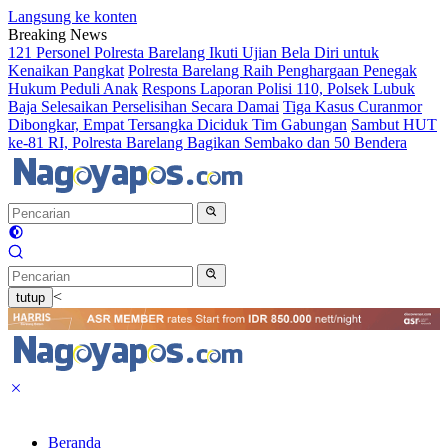
Langsung ke konten
Breaking News
121 Personel Polresta Barelang Ikuti Ujian Bela Diri untuk
Kenaikan Pangkat
Polresta Barelang Raih Penghargaan Penegak
Hukum Peduli Anak
Respons Laporan Polisi 110, Polsek Lubuk
Baja Selesaikan Perselisihan Secara Damai
Tiga Kasus Curanmor
Dibongkar, Empat Tersangka Diciduk Tim Gabungan
Sambut HUT
ke-81 RI, Polresta Barelang Bagikan Sembako dan 50 Bendera
<
tutup
Beranda