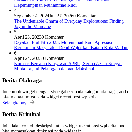
Kepemimpinan Muhammad Rudi
4
September 4, 2024
Juli 27, 2026
0 Komentar
The Undeniable Charm of Everyday Explorations: Finding
Joy in the Mundane
5
April 23, 2023
0 Komentar
Rayakan Idul Fitri 2023, Muhammad Rudi Apresiasi
Kerukunan Masyarakat Demi Wujudkan Batam Kota Madani
6
April 24, 2023
0 Komentar
Komsos Bersama Karyawan SPBU, Sertua Azuar Siregar
Minta Layani Pelanggan dengan Maksimal
Berita Olahraga
Ini contoh widget dengan style gallery pada kategori olahraga, anda
bisa mengaturnya pada widget recent post wpberita.
Selengkapnya
Berita Kriminal
Ini adalah contoh deskripsi untuk widget recent post wpberita, anda
bisa memasukkan deskripsi pada widget ini.