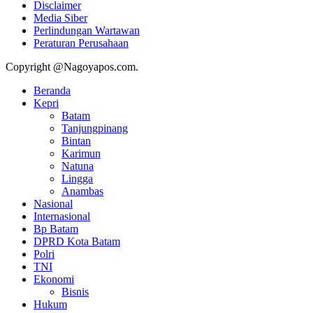
Disclaimer
Media Siber
Perlindungan Wartawan
Peraturan Perusahaan
Copyright @Nagoyapos.com.
Beranda
Kepri
Batam
Tanjungpinang
Bintan
Karimun
Natuna
Lingga
Anambas
Nasional
Internasional
Bp Batam
DPRD Kota Batam
Polri
TNI
Ekonomi
Bisnis
Hukum