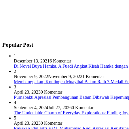
Popular Post
1
Desember 13, 2021
6 Komentar
Di Novel Buya Hamka, A Fuadi Angkat Kisah Hamka dengan 
2
November 9, 2022
November 9, 2022
1 Komentar
Membanggakan, Kontingen Muaythai Batam Raih 3 Medali Em
3
April 23, 2023
0 Komentar
Purnabakti Apresiasi Pembangunan Batam Dibawah Kepemi
4
September 4, 2024
Juli 27, 2026
0 Komentar
The Undeniable Charm of Everyday Explorations: Finding Joy
5
April 23, 2023
0 Komentar
Rayakan Idul Fitri 2023, Muhammad Rudi Apresiasi Keruku