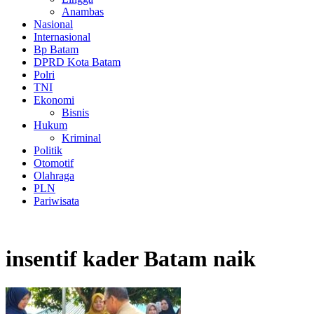
Anambas
Nasional
Internasional
Bp Batam
DPRD Kota Batam
Polri
TNI
Ekonomi
Bisnis
Hukum
Kriminal
Politik
Otomotif
Olahraga
PLN
Pariwisata
insentif kader Batam naik