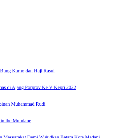
Bung Karno dan Haji Rasul
as di Ajang Porprov Ke V Kepri 2022
mpinan Muhammad Rudi
 in the Mundane
nan Masyarakat Demi Wujudkan Batam Kota Madani