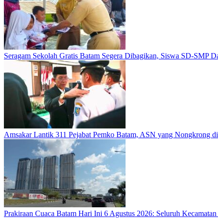
Seragam Sekolah Gratis Batam Segera Dibagikan, Siswa SD-SMP Da
Amsakar Lantik 311 Pejabat Pemko Batam, ASN yang Nongkrong di 
Prakiraan Cuaca Batam Hari Ini 6 Agustus 2026: Seluruh Kecamatan