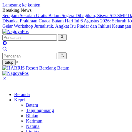
Langsung ke konten
Breaking News
Seragam Sekolah Gratis Batam Segera Dibagikan, Siswa SD-SMP Da
Disanksi
Prakiraan Cuaca Batam Hari Ini 6 Agustus 2026: Seluruh 
Gelar Workshop Jurnalistik, Angkat Isu Pindar dan Inklusi Keuangan
<
tutup
Beranda
Kepri
Batam
Tanjungpinang
Bintan
Karimun
Natuna
Lingga