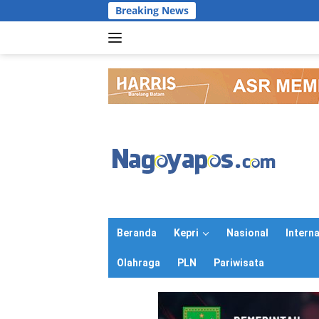
Langsung
Breaking News
ke
konten
Beranda
Kepri
Nasional
Intern
Olahraga
PLN
Pariwisata