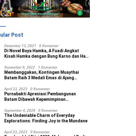
ular Post
Desember 13, 2021
6 Komentar
Di Novel Buya Hamka, A Fuadi Angkat
Kisah Hamka dengan Bung Karno dan Haji
Rasul
November 9, 2022
1 Komentar
Membanggakan, Kontingen Muaythai
Batam Raih 3 Medali Emas di Ajang
Porprov Ke V Kepri 2022
April 23, 2023
0 Komentar
Purnabakti Apresiasi Pembangunan
Batam Dibawah Kepemimpinan
Muhammad Rudi
September 4, 2024
0 Komentar
The Undeniable Charm of Everyday
Explorations: Finding Joy in the Mundane
April 23, 2023
0 Komentar