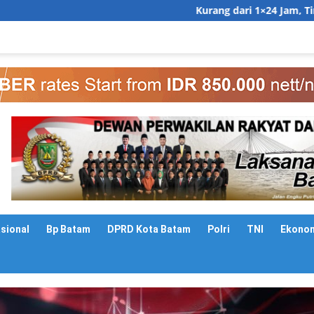
Kurang dari 1×24 Jam, Tim Gabungan Ringk
asional
Bp Batam
DPRD Kota Batam
Polri
TNI
Ekono