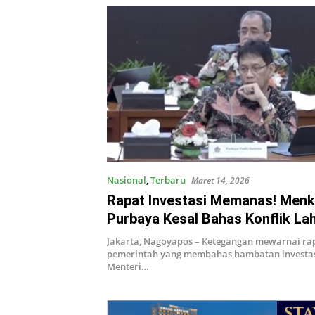
Nasional
,
Terbaru
Maret 14, 2026
Rapat Investasi Memanas! Men
Purbaya Kesal Bahas Konflik L
yang Tak Kunjung Selesai
Jakarta, Nagoyapos – Ketegangan mewarnai rap
pemerintah yang membahas hambatan investasi
Menteri…