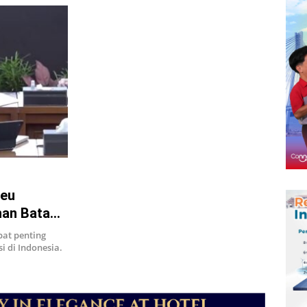
keu
ahan Batam
at penting
 di Indonesia.