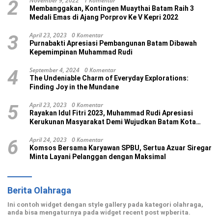
November 9, 2022
1 Komentar
2
Membanggakan, Kontingen Muaythai Batam Raih 3
Medali Emas di Ajang Porprov Ke V Kepri 2022
April 23, 2023
0 Komentar
3
Purnabakti Apresiasi Pembangunan Batam Dibawah
Kepemimpinan Muhammad Rudi
September 4, 2024
0 Komentar
4
The Undeniable Charm of Everyday Explorations:
Finding Joy in the Mundane
April 23, 2023
0 Komentar
5
Rayakan Idul Fitri 2023, Muhammad Rudi Apresiasi
Kerukunan Masyarakat Demi Wujudkan Batam Kota
Madani
April 24, 2023
0 Komentar
6
Komsos Bersama Karyawan SPBU, Sertua Azuar Siregar
Minta Layani Pelanggan dengan Maksimal
Berita Olahraga
Ini contoh widget dengan style gallery pada kategori olahraga,
anda bisa mengaturnya pada widget recent post wpberita.