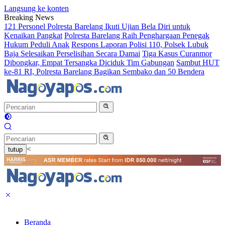
Langsung ke konten
Breaking News
121 Personel Polresta Barelang Ikuti Ujian Bela Diri untuk
Kenaikan Pangkat
Polresta Barelang Raih Penghargaan Penegak
Hukum Peduli Anak
Respons Laporan Polisi 110, Polsek Lubuk
Baja Selesaikan Perselisihan Secara Damai
Tiga Kasus Curanmor
Dibongkar, Empat Tersangka Diciduk Tim Gabungan
Sambut HUT
ke-81 RI, Polresta Barelang Bagikan Sembako dan 50 Bendera
<
tutup
Beranda