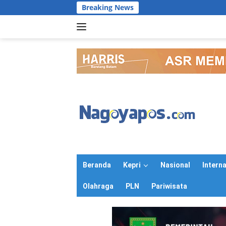
Langsung
Breaking News
ke
konten
Beranda
Kepri
Nasional
Intern
Olahraga
PLN
Pariwisata