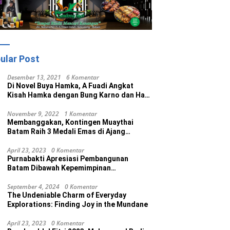
ular Post
Desember 13, 2021
6 Komentar
Di Novel Buya Hamka, A Fuadi Angkat
Kisah Hamka dengan Bung Karno dan Haji
Rasul
November 9, 2022
1 Komentar
Membanggakan, Kontingen Muaythai
Batam Raih 3 Medali Emas di Ajang
Porprov Ke V Kepri 2022
April 23, 2023
0 Komentar
Purnabakti Apresiasi Pembangunan
Batam Dibawah Kepemimpinan
Muhammad Rudi
September 4, 2024
0 Komentar
The Undeniable Charm of Everyday
Explorations: Finding Joy in the Mundane
April 23, 2023
0 Komentar