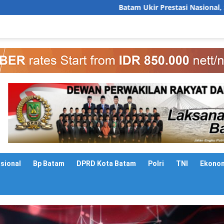
Batam Ukir Prestasi Nasional, Sekda Firmansyah P
asional
Bp Batam
DPRD Kota Batam
Polri
TNI
Ekono