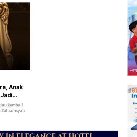
ra, Anak
 Jadi
iau kembali
da Zulhamsyah