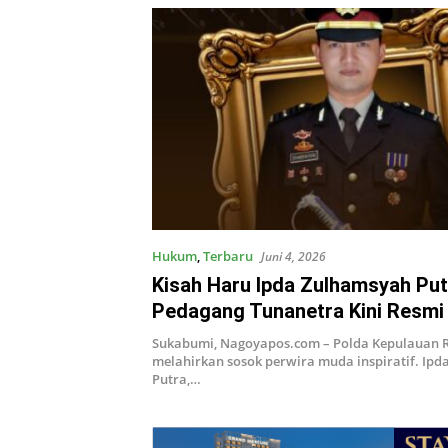
Hukum
,
Terbaru
Juni 4, 2026
Kisah Haru Ipda Zulhamsyah Put
Pedagang Tunanetra Kini Resmi
Perwira Polri Kebanggaan Kepri
Sukabumi, Nagoyapos.com – Polda Kepulauan R
melahirkan sosok perwira muda inspiratif. Ip
Putra,…