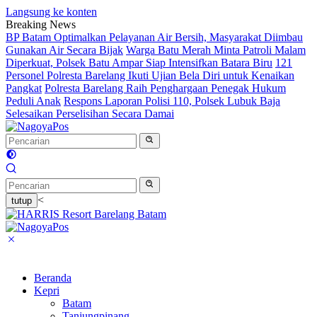
Langsung ke konten
Breaking News
BP Batam Optimalkan Pelayanan Air Bersih, Masyarakat Diimbau
Gunakan Air Secara Bijak
Warga Batu Merah Minta Patroli Malam
Diperkuat, Polsek Batu Ampar Siap Intensifkan Batara Biru
121
Personel Polresta Barelang Ikuti Ujian Bela Diri untuk Kenaikan
Pangkat
Polresta Barelang Raih Penghargaan Penegak Hukum
Peduli Anak
Respons Laporan Polisi 110, Polsek Lubuk Baja
Selesaikan Perselisihan Secara Damai
<
tutup
Beranda
Kepri
Batam
Tanjungpinang