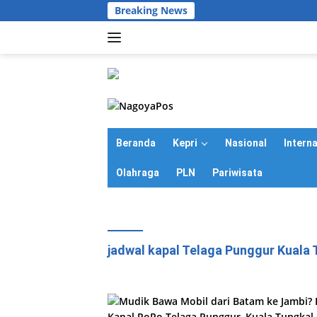
Langsung
Breaking News
ke
konten
Beranda
Kepri
Nasional
Intern
Olahraga
PLN
Pariwisata
jadwal kapal Telaga Punggur Kuala 