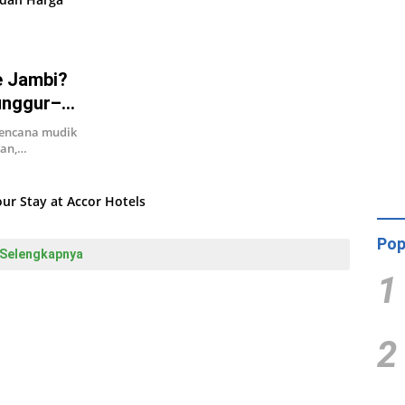
e Jambi?
unggur–
ya
rencana mudik
aan,…
Pop
Selengkapnya
1
2