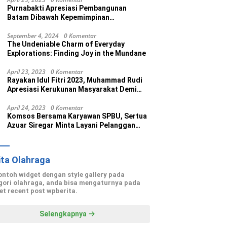
Purnabakti Apresiasi Pembangunan
Batam Dibawah Kepemimpinan
Muhammad Rudi
September 4, 2024
0 Komentar
The Undeniable Charm of Everyday
Explorations: Finding Joy in the Mundane
April 23, 2023
0 Komentar
Rayakan Idul Fitri 2023, Muhammad Rudi
Apresiasi Kerukunan Masyarakat Demi
Wujudkan Batam Kota Madani
April 24, 2023
0 Komentar
Komsos Bersama Karyawan SPBU, Sertua
Azuar Siregar Minta Layani Pelanggan
dengan Maksimal
ita Olahraga
contoh widget dengan style gallery pada
gori olahraga, anda bisa mengaturnya pada
et recent post wpberita.
Selengkapnya