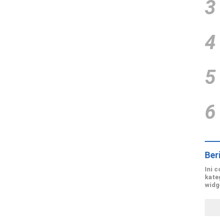
3
4
5
6
Ber
Ini 
kate
widg