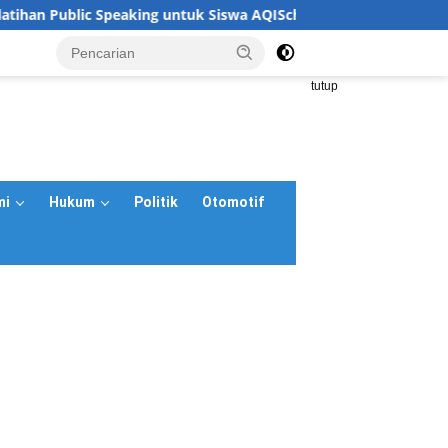
 Public Speaking untuk Siswa AQISch Primary School
Pe
<
tutup
mi
Hukum
Politik
Otomotif