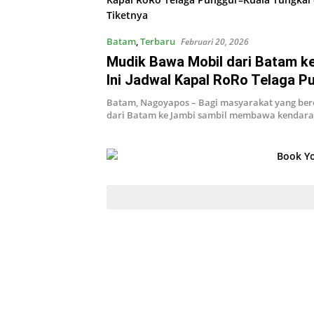
Batam
,
Terbaru
Februari 20, 2026
Mudik Bawa Mobil dari Batam k
Ini Jadwal Kapal RoRo Telaga P
Kuala Tungkal dan Harga Tiketn
Batam, Nagoyapos – Bagi masyarakat yang be
dari Batam ke Jambi sambil membawa kendar