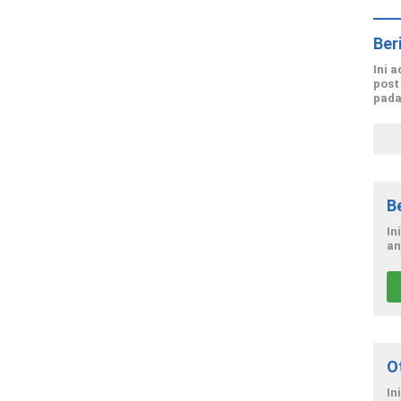
Ber
Ini 
post
pada
B
In
an
O
In