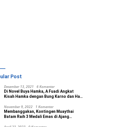
ular Post
Desember 13, 2021
6 Komentar
Di Novel Buya Hamka, A Fuadi Angkat
Kisah Hamka dengan Bung Karno dan Haji
Rasul
November 9, 2022
1 Komentar
Membanggakan, Kontingen Muaythai
Batam Raih 3 Medali Emas di Ajang
Porprov Ke V Kepri 2022
April 23, 2023
0 Komentar