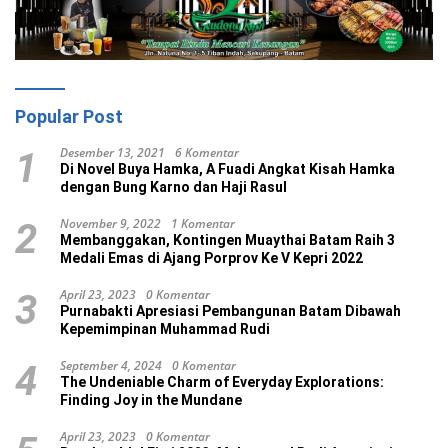
Popular Post
Desember 13, 2021
6 Komentar
1
Di Novel Buya Hamka, A Fuadi Angkat Kisah Hamka
dengan Bung Karno dan Haji Rasul
November 9, 2022
1 Komentar
2
Membanggakan, Kontingen Muaythai Batam Raih 3
Medali Emas di Ajang Porprov Ke V Kepri 2022
April 23, 2023
0 Komentar
3
Purnabakti Apresiasi Pembangunan Batam Dibawah
Kepemimpinan Muhammad Rudi
September 4, 2024
0 Komentar
4
The Undeniable Charm of Everyday Explorations:
Finding Joy in the Mundane
April 23, 2023
0 Komentar