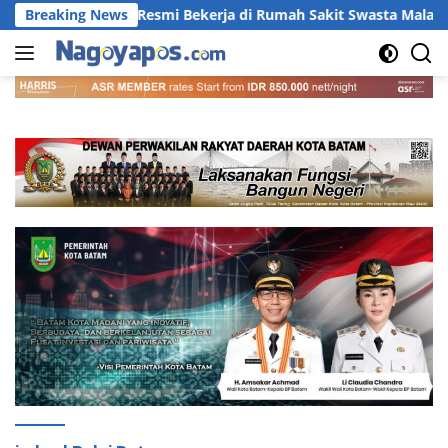
Langsung
sia Resmi Bekerja di Rumah Sakit Swasta Malaysia, Buka Peluang
Breaking News
ke
konten