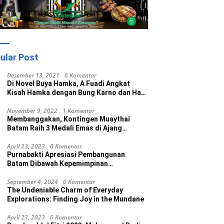
ular Post
Desember 13, 2021
6 Komentar
Di Novel Buya Hamka, A Fuadi Angkat
Kisah Hamka dengan Bung Karno dan Haji
Rasul
November 9, 2022
1 Komentar
Membanggakan, Kontingen Muaythai
Batam Raih 3 Medali Emas di Ajang
Porprov Ke V Kepri 2022
April 23, 2023
0 Komentar
Purnabakti Apresiasi Pembangunan
Batam Dibawah Kepemimpinan
Muhammad Rudi
September 4, 2024
0 Komentar
The Undeniable Charm of Everyday
Explorations: Finding Joy in the Mundane
April 23, 2023
0 Komentar