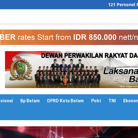
121 Personel Polresta Barelan
asional
Bp Batam
DPRD Kota Batam
Polri
TNI
Ekono