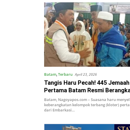
Batam
,
Terbaru
April 23, 2026
Tangis Haru Pecah! 445 Jemaah 
Pertama Batam Resmi Berangka
Didominasi Lansia
Batam, Nagoyapos.com – Suasana haru menyel
keberangkatan kelompok terbang (kloter) pert
dari Embarkasi…