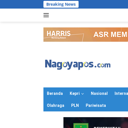
Langsung
Breaking News
ke
konten
Beranda
Kepri
Nasional
Intern
Olahraga
PLN
Pariwisata