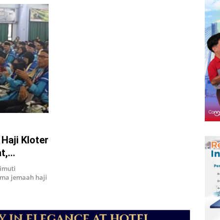
Haji Kloter
t,
imuti
ama jemaah haji