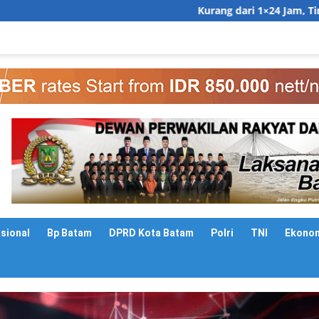
Kurang dari 1×24 Jam, Tim Gabungan Ringku
asional
Bp Batam
DPRD Kota Batam
Polri
TNI
Ekono