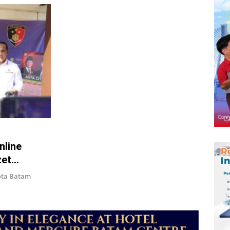
nline
zet
Kota Batam