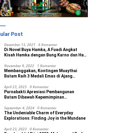
ular Post
Desember 13, 2021
6 Komentar
Di Novel Buya Hamka, A Fuadi Angkat
Kisah Hamka dengan Bung Karno dan Haji
Rasul
November 9, 2022
1 Komentar
Membanggakan, Kontingen Muaythai
Batam Raih 3 Medali Emas di Ajang
Porprov Ke V Kepri 2022
April 23, 2023
0 Komentar
Purnabakti Apresiasi Pembangunan
Batam Dibawah Kepemimpinan
Muhammad Rudi
September 4, 2024
0 Komentar
The Undeniable Charm of Everyday
Explorations: Finding Joy in the Mundane
April 23, 2023
0 Komentar