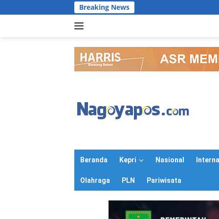
Langsung
Breaking News
ke
konten
Beranda
Kepri
Nasional
Intern
Olahraga
PLN
Pariwisata