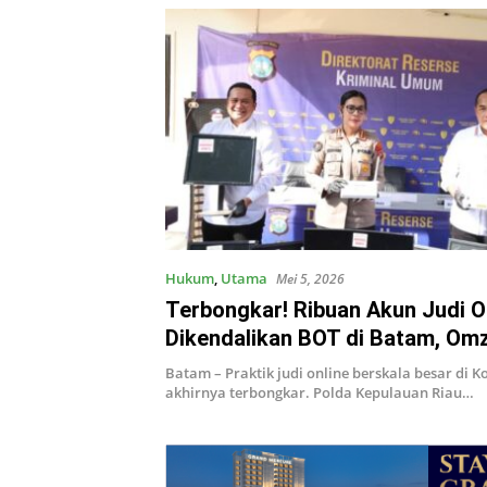
Hukum
,
Utama
Mei 5, 2026
Terbongkar! Ribuan Akun Judi O
Dikendalikan BOT di Batam, Om
Ratusan Juta Digulung Polisi
Batam – Praktik judi online berskala besar di 
akhirnya terbongkar. Polda Kepulauan Riau…