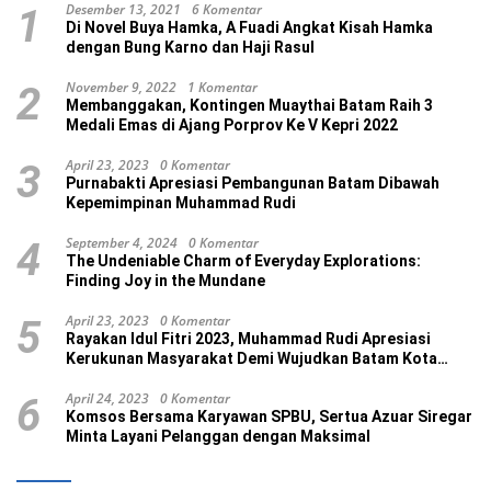
Desember 13, 2021
6 Komentar
1
Di Novel Buya Hamka, A Fuadi Angkat Kisah Hamka
dengan Bung Karno dan Haji Rasul
November 9, 2022
1 Komentar
2
Membanggakan, Kontingen Muaythai Batam Raih 3
Medali Emas di Ajang Porprov Ke V Kepri 2022
April 23, 2023
0 Komentar
3
Purnabakti Apresiasi Pembangunan Batam Dibawah
Kepemimpinan Muhammad Rudi
September 4, 2024
0 Komentar
4
The Undeniable Charm of Everyday Explorations:
Finding Joy in the Mundane
April 23, 2023
0 Komentar
5
Rayakan Idul Fitri 2023, Muhammad Rudi Apresiasi
Kerukunan Masyarakat Demi Wujudkan Batam Kota
Madani
April 24, 2023
0 Komentar
6
Komsos Bersama Karyawan SPBU, Sertua Azuar Siregar
Minta Layani Pelanggan dengan Maksimal