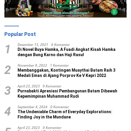
Popular Post
Desember 13, 2021
6 Komentar
1
Di Novel Buya Hamka, A Fuadi Angkat Kisah Hamka
dengan Bung Karno dan Haji Rasul
November 9, 2022
1 Komentar
2
Membanggakan, Kontingen Muaythai Batam Raih 3
Medali Emas di Ajang Porprov Ke V Kepri 2022
April 23, 2023
0 Komentar
3
Purnabakti Apresiasi Pembangunan Batam Dibawah
Kepemimpinan Muhammad Rudi
September 4, 2024
0 Komentar
4
The Undeniable Charm of Everyday Explorations:
Finding Joy in the Mundane
April 23, 2023
0 Komentar