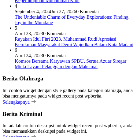
Kepemimpinan Muhammad Rudi
4
September 4, 2024
Juli 27, 2026
0 Komentar
The Undeniable Charm of Everyday Explorations: Finding
Joy in the Mundane
5
April 23, 2023
0 Komentar
Rayakan Idul Fitri 2023, Muhammad Rudi Apresiasi
Kerukunan Masyarakat Demi Wujudkan Batam Kota Madani
6
April 24, 2023
0 Komentar
Komsos Bersama Karyawan SPBU, Sertua Azuar Siregar
Minta Layani Pelanggan dengan Maksimal
Berita Olahraga
Ini contoh widget dengan style gallery pada kategori olahraga, anda
bisa mengaturnya pada widget recent post wpberita.
Selengkapnya
Berita Kriminal
Ini adalah contoh deskripsi untuk widget recent post wpberita, anda
bisa memasukkan deskripsi pada widget ini.