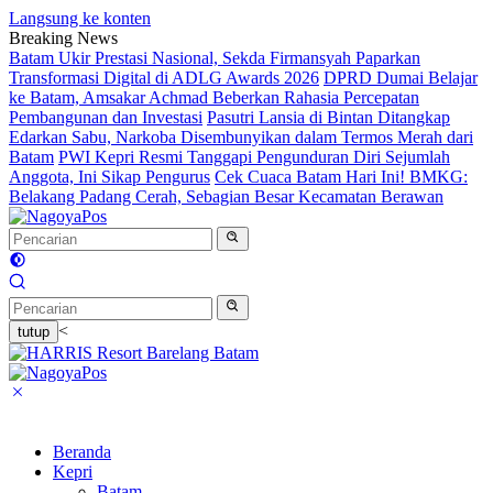
Langsung ke konten
Breaking News
Batam Ukir Prestasi Nasional, Sekda Firmansyah Paparkan
Transformasi Digital di ADLG Awards 2026
DPRD Dumai Belajar
ke Batam, Amsakar Achmad Beberkan Rahasia Percepatan
Pembangunan dan Investasi
Pasutri Lansia di Bintan Ditangkap
Edarkan Sabu, Narkoba Disembunyikan dalam Termos Merah dari
Batam
PWI Kepri Resmi Tanggapi Pengunduran Diri Sejumlah
Anggota, Ini Sikap Pengurus
Cek Cuaca Batam Hari Ini! BMKG:
Belakang Padang Cerah, Sebagian Besar Kecamatan Berawan
<
tutup
Beranda
Kepri
Batam