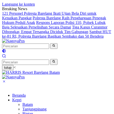
Langsung ke konten
Breaking News
121 Personel Polresta Barelang Ikuti Ujian Bela Diri untuk
Kenaikan Pangkat
Polresta Barelang Raih Penghargaan Penegak
Hukum Peduli Anak
Respons Laporan Polisi 110, Polsek Lubuk
Baja Selesaikan Perselisihan Secara Damai
Tiga Kasus Curanmor
Dibongkar, Empat Tersangka Diciduk Tim Gabungan
Sambut HUT
ke-81 RI, Polresta Barelang Bagikan Sembako dan 50 Bendera
<
tutup
Beranda
Kepri
Batam
Tanjungpinang
Bintan