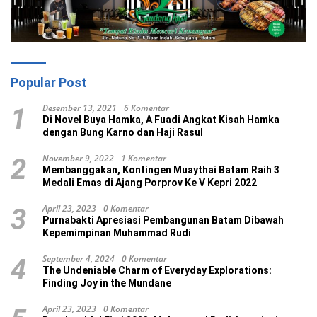
Popular Post
Desember 13, 2021
6 Komentar
1
Di Novel Buya Hamka, A Fuadi Angkat Kisah Hamka
dengan Bung Karno dan Haji Rasul
November 9, 2022
1 Komentar
2
Membanggakan, Kontingen Muaythai Batam Raih 3
Medali Emas di Ajang Porprov Ke V Kepri 2022
April 23, 2023
0 Komentar
3
Purnabakti Apresiasi Pembangunan Batam Dibawah
Kepemimpinan Muhammad Rudi
September 4, 2024
0 Komentar
4
The Undeniable Charm of Everyday Explorations:
Finding Joy in the Mundane
April 23, 2023
0 Komentar