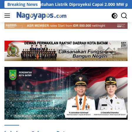
Langsung
Kebutuhan Listrik Diproyeksi Capai 2.000 MW pada 2031
Breaking News
ke
konten