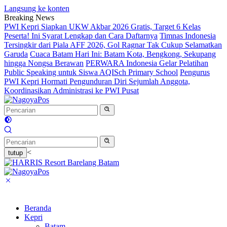
Langsung ke konten
Breaking News
PWI Kepri Siapkan UKW Akbar 2026 Gratis, Target 6 Kelas
Peserta! Ini Syarat Lengkap dan Cara Daftarnya
Timnas Indonesia
Tersingkir dari Piala AFF 2026, Gol Ragnar Tak Cukup Selamatkan
Garuda
Cuaca Batam Hari Ini: Batam Kota, Bengkong, Sekupang
hingga Nongsa Berawan
PERWARA Indonesia Gelar Pelatihan
Public Speaking untuk Siswa AQISch Primary School
Pengurus
PWI Kepri Hormati Pengunduran Diri Sejumlah Anggota,
Koordinasikan Administrasi ke PWI Pusat
<
tutup
Beranda
Kepri
Batam