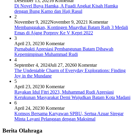
Desember 13, 2021
6 Komentar
Di Novel Buya Hamka, A Fuadi Angkat Kisah Hamka
dengan Bung Karno dan Haji Rasul
2
November 9, 2022
November 9, 2022
1 Komentar
Membanggakan, Kontingen Muaythai Batam Raih 3 Medali
Emas di Ajang Porprov Ke V Kepri 2022
3
April 23, 2023
0 Komentar
Purnabakti Apresiasi Pembangunan Batam Dibawah
Kepemimpinan Muhammad Rudi
4
September 4, 2024
Juli 27, 2026
0 Komentar
The Undeniable Charm of Everyday Explorations: Finding
Joy in the Mundane
5
April 23, 2023
0 Komentar
Rayakan Idul Fitri 2023, Muhammad Rudi Apresiasi
Kerukunan Masyarakat Demi Wujudkan Batam Kota Madani
6
April 24, 2023
0 Komentar
Komsos Bersama Karyawan SPBU, Sertua Azuar Siregar
Minta Layani Pelanggan dengan Maksimal
Berita Olahraga