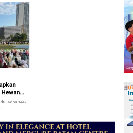
iapkan
an Hewan
Idul Adha 1447
p…