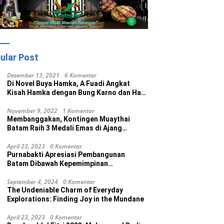
ular Post
Desember 13, 2021
6 Komentar
Di Novel Buya Hamka, A Fuadi Angkat
Kisah Hamka dengan Bung Karno dan Haji
Rasul
November 9, 2022
1 Komentar
Membanggakan, Kontingen Muaythai
Batam Raih 3 Medali Emas di Ajang
Porprov Ke V Kepri 2022
April 23, 2023
0 Komentar
Purnabakti Apresiasi Pembangunan
Batam Dibawah Kepemimpinan
Muhammad Rudi
September 4, 2024
0 Komentar
The Undeniable Charm of Everyday
Explorations: Finding Joy in the Mundane
April 23, 2023
0 Komentar