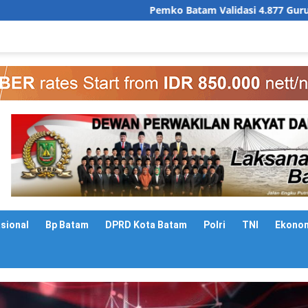
Pemko Batam Validasi 4.877 Guru dan Tenaga Kependid
asional
Bp Batam
DPRD Kota Batam
Polri
TNI
Ekono