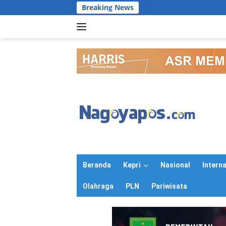
Langsung
Breaking News
ke
konten
Beranda
Kepri
Nasional
Intern
Olahraga
PLN
Pariwisata