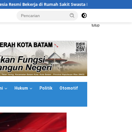
kerja di Rumah Sakit Swasta Malaysia, Buka Peluang Karier Baru
<
tutup
mi
Hukum
Politik
Otomotif