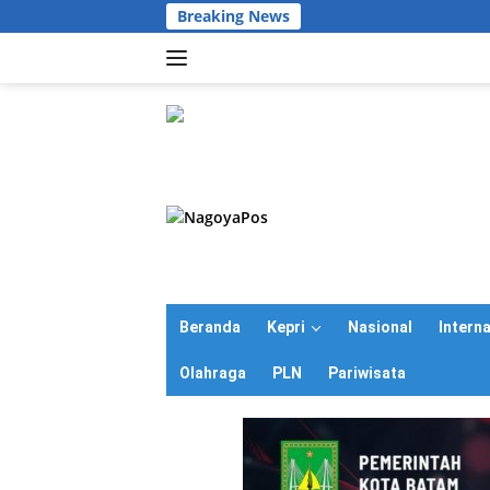
Langsung
Breaking News
ke
konten
Beranda
Kepri
Nasional
Intern
Olahraga
PLN
Pariwisata