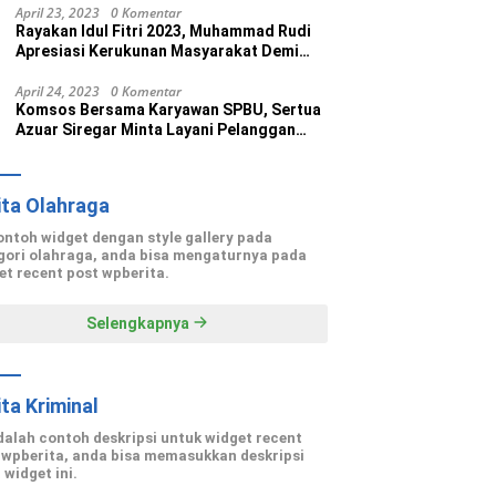
April 23, 2023
0 Komentar
Rayakan Idul Fitri 2023, Muhammad Rudi
Apresiasi Kerukunan Masyarakat Demi
Wujudkan Batam Kota Madani
April 24, 2023
0 Komentar
Komsos Bersama Karyawan SPBU, Sertua
Azuar Siregar Minta Layani Pelanggan
dengan Maksimal
ita Olahraga
contoh widget dengan style gallery pada
gori olahraga, anda bisa mengaturnya pada
et recent post wpberita.
Selengkapnya
ita Kriminal
adalah contoh deskripsi untuk widget recent
 wpberita, anda bisa memasukkan deskripsi
 widget ini.