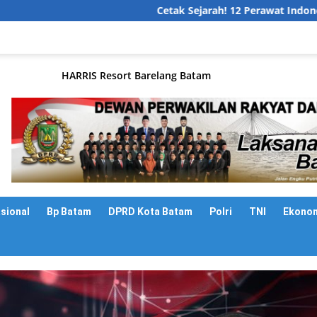
Cetak Sejarah! 12 Perawat Indonesia Resmi Be
asional
Bp Batam
DPRD Kota Batam
Polri
TNI
Ekono