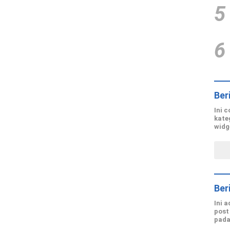
5
6
Ber
Ini 
kate
widg
Ber
Ini 
post
pada