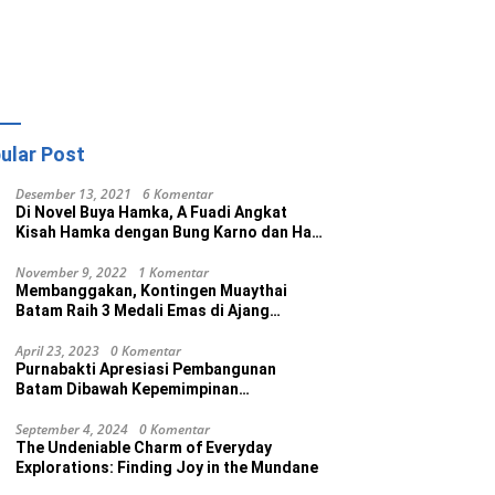
ular Post
Desember 13, 2021
6 Komentar
Di Novel Buya Hamka, A Fuadi Angkat
Kisah Hamka dengan Bung Karno dan Haji
Rasul
November 9, 2022
1 Komentar
Membanggakan, Kontingen Muaythai
Batam Raih 3 Medali Emas di Ajang
Porprov Ke V Kepri 2022
April 23, 2023
0 Komentar
Purnabakti Apresiasi Pembangunan
Batam Dibawah Kepemimpinan
Muhammad Rudi
September 4, 2024
0 Komentar
The Undeniable Charm of Everyday
Explorations: Finding Joy in the Mundane