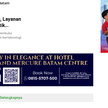
, Layanan
tik
membuka
n berteknologi
Selengkapnya