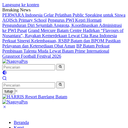
Langsung ke konten
Breaking News
PERWARA Indonesia Gelar Pelatihan Public Speaking untuk Siswa
AQISch Primary School
Pengurus PWI Kepri Hormati
Pengunduran Diri Sejumlah Anggota, Koordinasikan Administrasi
ke PWI Pusat
Grand Mercure Batam Centre Hadirkan “Flavours of
Nusantara”, Rayakan Kemerdekaan Lewat Cita Rasa Indonesia
Perkuat Sinergi Kelembagaan, RSBP Batam dan BPOM Pastikan
Pelayanan dan Ketersediaan Obat Aman
BP Batam Perkuat
Pembinaan Talenta Muda Lewat Batam Prime International
Grassroot Football Festival 2026
<
tutup
Beranda
Kepri