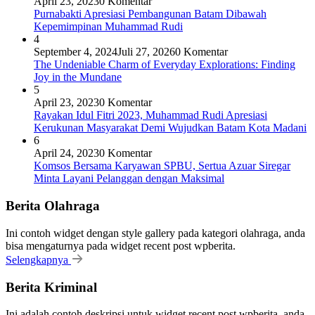
April 23, 2023
0 Komentar
Purnabakti Apresiasi Pembangunan Batam Dibawah
Kepemimpinan Muhammad Rudi
4
September 4, 2024
Juli 27, 2026
0 Komentar
The Undeniable Charm of Everyday Explorations: Finding
Joy in the Mundane
5
April 23, 2023
0 Komentar
Rayakan Idul Fitri 2023, Muhammad Rudi Apresiasi
Kerukunan Masyarakat Demi Wujudkan Batam Kota Madani
6
April 24, 2023
0 Komentar
Komsos Bersama Karyawan SPBU, Sertua Azuar Siregar
Minta Layani Pelanggan dengan Maksimal
Berita Olahraga
Ini contoh widget dengan style gallery pada kategori olahraga, anda
bisa mengaturnya pada widget recent post wpberita.
Selengkapnya
Berita Kriminal
Ini adalah contoh deskripsi untuk widget recent post wpberita, anda