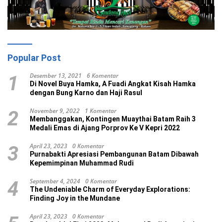
Popular Post
Desember 13, 2021
6 Komentar
1
Di Novel Buya Hamka, A Fuadi Angkat Kisah Hamka
dengan Bung Karno dan Haji Rasul
November 9, 2022
1 Komentar
2
Membanggakan, Kontingen Muaythai Batam Raih 3
Medali Emas di Ajang Porprov Ke V Kepri 2022
April 23, 2023
0 Komentar
3
Purnabakti Apresiasi Pembangunan Batam Dibawah
Kepemimpinan Muhammad Rudi
September 4, 2024
0 Komentar
4
The Undeniable Charm of Everyday Explorations:
Finding Joy in the Mundane
April 23, 2023
0 Komentar